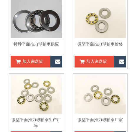
特种平面推力球轴承供应
微型平面推力球轴承价格
加入询盘篮
立即咨询
加入询盘篮
立
微型平面推力球轴承生产厂
微型平面推力球轴承厂家
家