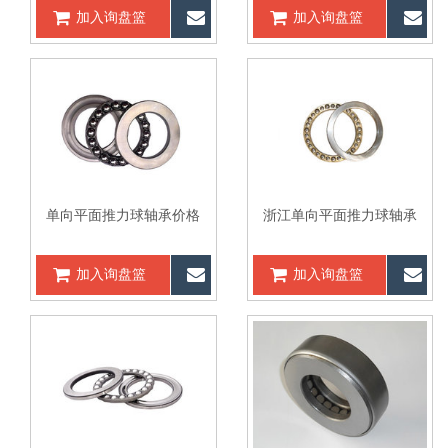
加入询盘篮
立即咨询
加入询盘篮
立
单向平面推力球轴承价格
浙江单向平面推力球轴承
加入询盘篮
立即咨询
加入询盘篮
立