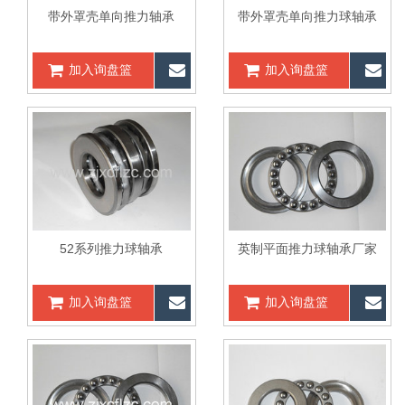
带外罩壳单向推力轴承
带外罩壳单向推力球轴承
加入询盘篮
立即咨询
加入询盘篮
立
52系列推力球轴承
英制平面推力球轴承厂家
加入询盘篮
立即咨询
加入询盘篮
立