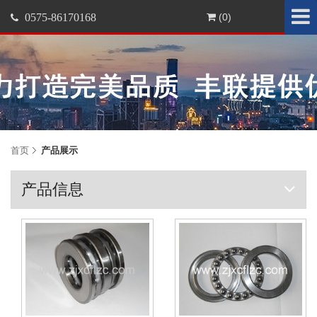
0575-86170168
(0)
首页
产品展示
产品信息