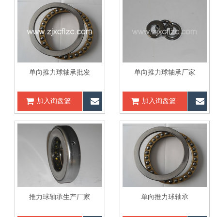
单向推力球轴承批发
单向推力球轴承厂家
加入询盘篮
立即咨询
加入询盘篮
立
推力球轴承生产厂家
单向推力球轴承