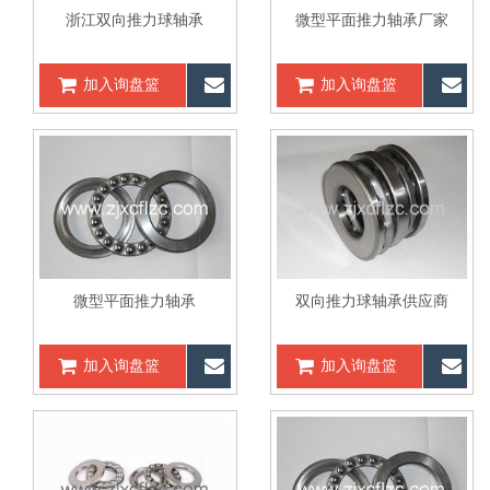
浙江双向推力球轴承
微型平面推力轴承厂家
加入询盘篮
立即咨询
加入询盘篮
立
微型平面推力轴承
双向推力球轴承供应商
加入询盘篮
立即咨询
加入询盘篮
立