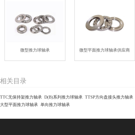
微型推力球轴承
微型平面推力球轴承供应商
相关目录
TTC无保持架推力轴承
D(B)系列推力球轴承
TTSP方向盘接头推力轴承
大型平面推力球轴承
单向推力球轴承