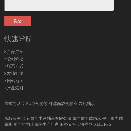
提交
快速导航
产品展示
公司介绍
联系方式
友情链接
网站地图
产品索引
鼓式制动片
PU空气滤芯
外球面农机轴承
农机轴承
版权所有 © 新昌县丰联轴承有限公司
单向推力球轴承
平面推力球
轴承
单向推力球轴承生产厂家
服务支持：海商网
XML
RSS