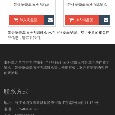
带外罩壳单向推力轴承
带外罩壳单向推力球轴承
加入询盘篮
立即咨询
加入询盘篮
立
带外罩壳单向推力球轴承 已在上述页面呈现，获得更多的相关产
品信息，请
联系我们
。
带外罩壳单向推力球轴承_产品列表列表为你展示带外罩壳单向推力
轴承，带外罩壳单向推力球轴承等，长期有效，欢迎有需要的客户
前来洽购。
联系方式
地址：浙江省绍兴市新昌县澄潭街道江东路2号4幢111-121号
电话：0575-86170168