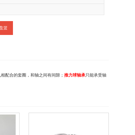
盘篮
孔相配合的套圈，和轴之间有间隙；
推力球轴承
只能承受轴