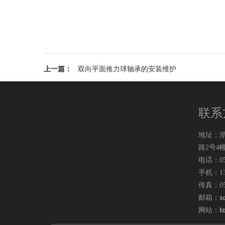
上一篇：
双向平面推力球轴承的安装维护
联系
地址：
路2号4幢
电话：057
手机：138
传真：057
邮箱：
x
网站：
h