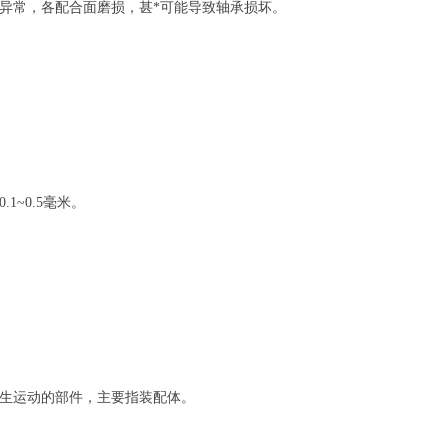
异常，各配合面磨损，甚*可能导致轴承损坏。
~0.5毫米。
生运动的部件，主要指装配体。