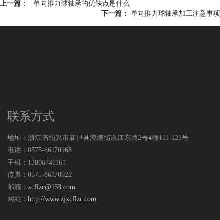
上一篇：
单向推力球轴承的优缺点是什么
下一篇：
单向推力球轴承加工注意事项
联系方式
地址：浙江省绍兴市新昌县澄潭街道江东路2号4幢111-121号
电话：0575-86170168
手机：13806746161
传真：0575-86170922
邮箱：
xcflzc@163.com
网站：
http://www.zjxcflzc.com