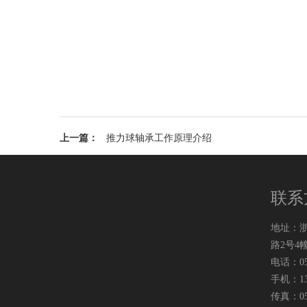
上一篇：
推力球轴承工作原理介绍
联系
地址：
路2号4幢
电话：057
手机：138
传真：057