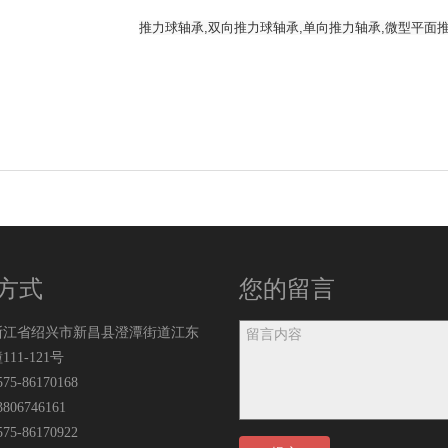
推力球轴承,双向推力球轴承,单向推力轴承,微型平面
方式
您的留言
浙江省绍兴市新昌县澄潭街道江东
111-121号
5-86170168
06746161
5-86170922