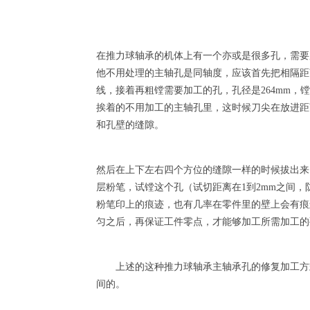
在推力球轴承的机体上有一个亦或是很多孔，需要
他不用处理的主轴孔是同轴度，应该首先把相隔距
线，接着再粗镗需要加工的孔，孔径是264mm，镗
挨着的不用加工的主轴孔里，这时候刀尖在放进距离
和孔壁的缝隙。
然后在上下左右四个方位的缝隙一样的时候拔出来
层粉笔，试镗这个孔（试切距离在1到2mm之间
粉笔印上的痕迹，也有几率在零件里的壁上会有痕
匀之后，再保证工件零点，才能够加工所需加工的
上述的这种推力球轴承主轴承孔的修复加工方式
间的。