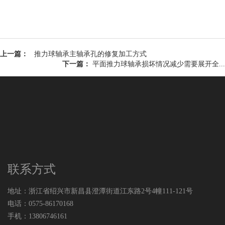
上一篇：
推力球轴承主轴承孔的修复加工方式
下一篇：
平面推力球轴承损坏情况减少需要展开全...
联系方式
地址：浙江省绍兴市新昌县澄潭街道江东路2号4幢111-121号
电话：0575-86170168
手机：13806746161